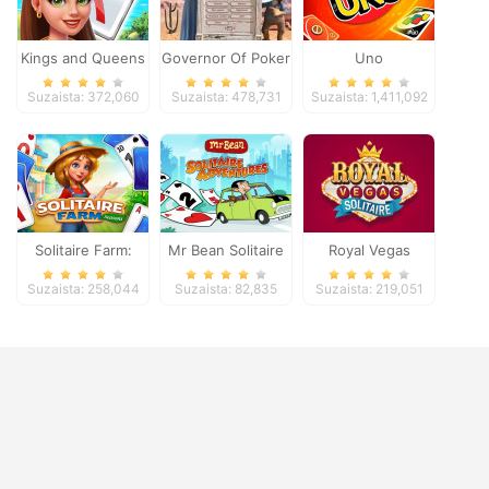
Kings and Queens
Governor Of Poker
Uno
Solitaire Tripeaks
2
Suzaista: 372,060
Suzaista: 478,731
Suzaista: 1,411,092
Solitaire Farm:
Mr Bean Solitaire
Royal Vegas
Seasons
Adventures
Solitaire
Suzaista: 258,044
Suzaista: 82,835
Suzaista: 219,051