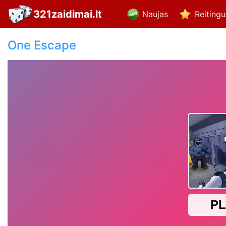
321zaidimai.lt
Naujas
Reiting
One Escape