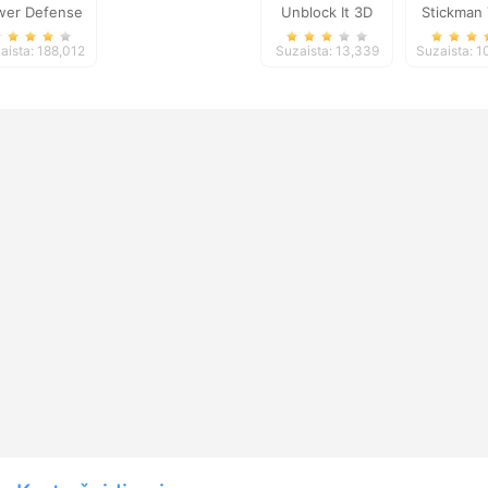
wer Defense
Unblock It 3D
Stickman
Force
aista: 188,012
Suzaista: 13,339
Suzaista: 