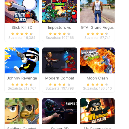
Stick Kill 3D
Impostors vs
GTA: Grand Vegas
Zombies: Survival
Crime
Suzaista: 16,384
Suzaista: 107,166
Suzaista: 57,741
Johnny Revenge
Modern Combat
Moon Clash
Defense
Heroes
Suzaista: 212,767
Suzaista: 197,798
Suzaista: 186,540
Soldiers Combat
Sniper 3D
Mr Cappuccino