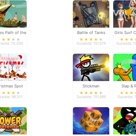
tes Path of the
Battle of Tanks
Girls Surf 
Buccaneer
aista: 70,259
Suzaista: 151,574
Suzaista: 
ristmas Spot
Stickman
Slap & 
ifferences
Peacekeeper
aista: 98,101
Suzaista: 151,889
Suzaista: 