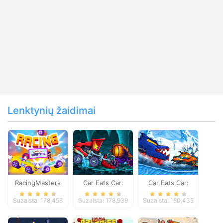
Lenktynių žaidimai
RacingMasters
Car Eats Car:
Car Eats Car:
Dungeon
Winter Adventure
Suzaista: 178,458
Suzaista: 178,939
Suzaista: 180,435
Adventure