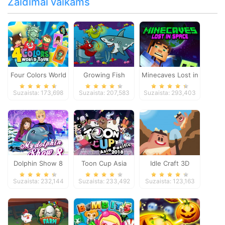
Žaidimai vaikams
Four Colors World
Growing Fish
Minecaves Lost in
Tour
Space
Suzaista: 173,698
Suzaista: 207,583
Suzaista: 293,403
Dolphin Show 8
Toon Cup Asia
Idle Craft 3D
Pacific 2018
Suzaista: 232,144
Suzaista: 233,492
Suzaista: 123,163