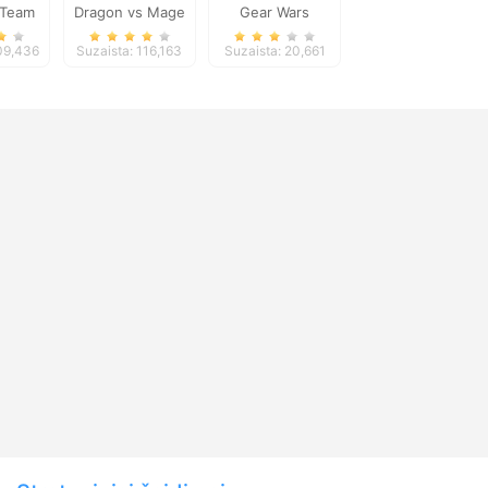
 Team
Dragon vs Mage
Gear Wars
 2
109,436
Suzaista: 116,163
Suzaista: 20,661