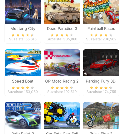
Mustang City
Dead Paradise 3
Paintball Races
Driver
Suzaista: 55,615
Suzaista: 305,860
Suzaista: 206,962
Speed Boat
GP Moto Racing 2
Parking Fury 3D:
Extreme Racing
Night Thief
Suzaista: 153,050
Suzaista: 192,519
Suzaista: 174,755
Rally Point 2
Car Eats Car: Evil
Trials Ride 2