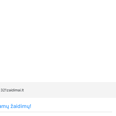
321zaidimai.lt
amų žaidimų!