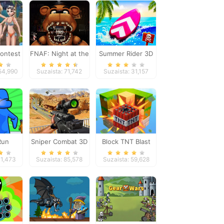
Contest
FNAF: Night at the
Summer Rider 3D
Dentist
154,990
Suzaista: 71,742
Suzaista: 31,157
Run
Sniper Combat 3D
Block TNT Blast
71,473
Suzaista: 85,578
Suzaista: 59,628