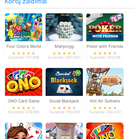
Kortų žaidimai
Four Colors World
Mahjongg
Poker with Friends
Tour
Dimensions
Suzaista: 173,698
Suzaista: 1,801,951
Suzaista: 245,198
ONO Card Game
Social Blackjack
Hot Air Solitaire
Suzaista: 378,685
Suzaista: 181,449
Suzaista: 254,473