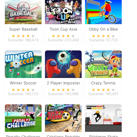
Super Baseball
Toon Cup Asia
Obby On a Bike
Pacific 2018
Suzaista: 188,473
Suzaista: 233,492
Suzaista: 57,723
Winter Soccer
2 Player Imposter
Crazy Tennis
Soccer
Suzaista: 193,133
Suzaista: 145,996
Suzaista: 185,657
Penalty Challenge
Cristiano Ronaldo
Stickman Skate