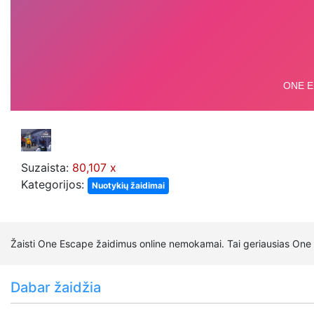
Suzaista:
80,107 x
Kategorijos:
Nuotykių žaidimai
Žaisti One Escape žaidimus online nemokamai. Tai geriausias One 
Dabar žaidžia