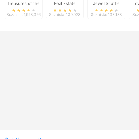
Treasures of the
Real Estate
Jewel Shuffle
To
Mystic Sea
Business
Suzaista: 1,993,356
Suzaista: 139,023
Suzaista: 133,183
Suz