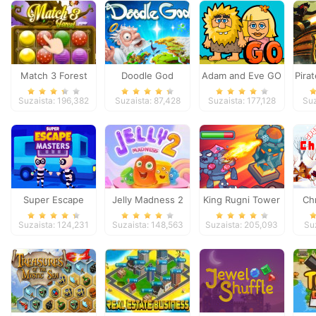
Match 3 Forest
Doodle God
Adam and Eve GO
Pira
Suzaista: 196,382
Suzaista: 87,428
Suzaista: 177,128
Suz
Super Escape
Jelly Madness 2
King Rugni Tower
Ch
Masters
Defense
D
Suzaista: 124,231
Suzaista: 148,563
Suzaista: 205,093
Suz