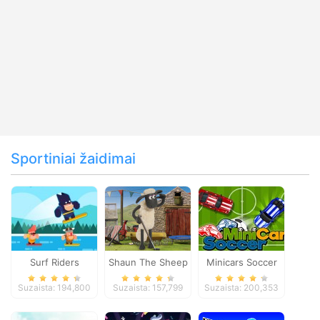
Sportiniai žaidimai
Surf Riders
Shaun The Sheep
Minicars Soccer
Baahmy Golf
Suzaista: 194,800
Suzaista: 157,799
Suzaista: 200,353