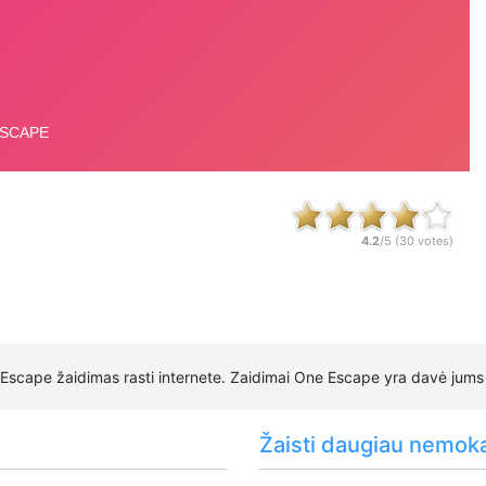
4.2
/5 (
30
votes)
Escape žaidimas rasti internete. Zaidimai One Escape yra davė jums 
Žaisti daugiau nemok