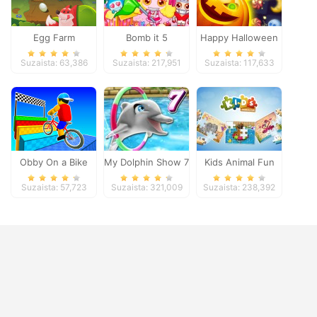
Egg Farm
Bomb it 5
Happy Halloween
Suzaista: 63,386
Suzaista: 217,951
Suzaista: 117,633
Obby On a Bike
My Dolphin Show 7
Kids Animal Fun
Suzaista: 57,723
Suzaista: 321,009
Suzaista: 238,392