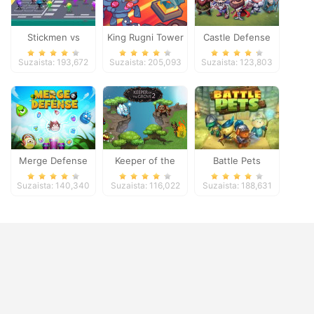
Stickmen vs
King Rugni Tower
Castle Defense
Zombies
Defense
Suzaista: 193,672
Suzaista: 205,093
Suzaista: 123,803
Merge Defense
Keeper of the
Battle Pets
Grove 2
Suzaista: 140,340
Suzaista: 116,022
Suzaista: 188,631