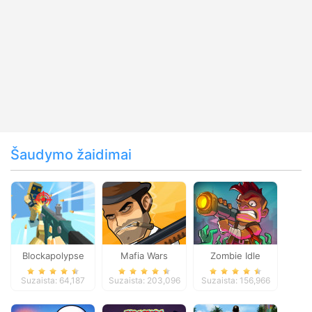
Šaudymo žaidimai
Blockapolypse
Mafia Wars
Zombie Idle
Zombie Shooter
Defense Online
Suzaista: 64,187
Suzaista: 203,096
Suzaista: 156,966