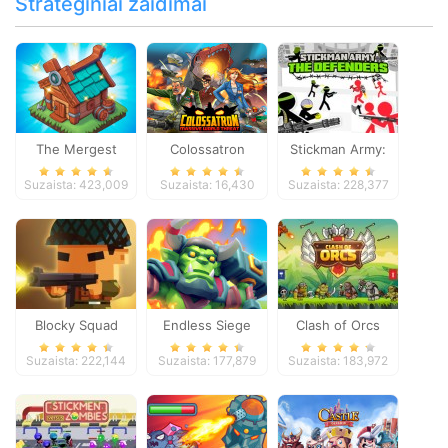
Strateginiai žaidimai
The Mergest
Colossatron
Stickman Army:
Kingdom
The Defenders
Suzaista: 423,009
Suzaista: 16,430
Suzaista: 228,377
Blocky Squad
Endless Siege
Clash of Orcs
Suzaista: 222,144
Suzaista: 177,879
Suzaista: 183,972