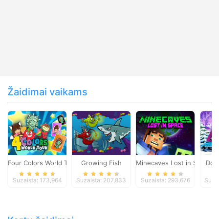
Žaidimai vaikams
Four Colors World Tour
Growing Fish
Minecaves Lost in Space
Dol
Suzaista: 173,964
Suzaista: 207,833
Suzaista: 293,676
Suza