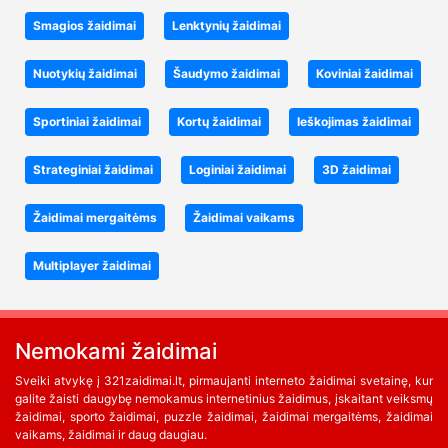
Smagios žaidimai
Lenktynių žaidimai
Nuotykių žaidimai
Šaudymo žaidimai
Koviniai žaidimai
Sportiniai žaidimai
Kortų žaidimai
Ieškojimas žaidimai
Strateginiai žaidimai
Loginiai žaidimai
3D žaidimai
Žaidimai mergaitėms
Žaidimai vaikams
Multiplayer žaidimai
Nemokami žaidimai
Sveiki atvykę į 321zaidimai.lt, pirmaujanti interneto žaidimai svetainę, kur
galite žaisti daugybę nemokamus internetinius žaidimus, įskaitant veiksmų
žaidimai, sporto žaidimai, puzzle žaidimai, žaidimai mergaitėms, žaidimai
vaikams, žaidimai ir daug daugiau.