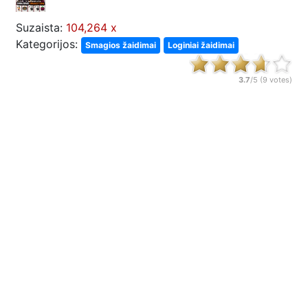
Suzaista:
104,264 x
Kategorijos:
Smagios žaidimai
Loginiai žaidimai
3.7
/5 (
9
votes)