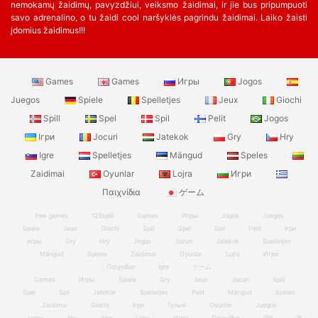
nemokamų žaidimų, pavyzdžiui, veiksmo žaidimai, ir jie bus pripumpuoti
savo adrenalino, o tu žaidi cool naršyklės pagrindu žaidimai. Laiko žaisti
įdomius žaidimus!!!
Games
Games
Игры
Jogos
Juegos
Spiele
Spelletjes
Jeux
Giochi
Spill
Spel
Spil
Pelit
Jogos
Ігри
Jocuri
Jatekok
Gry
Hry
Igre
Spelletjes
Mängud
Speles
Zaidimai
Oyunlar
Lojra
Игри
Παιχνίδια
ゲーム
free games
123spill
Games
Игры
Jogos
Juegos
Spiele
Jeux
Giochi
Spill
Spel
Spil
Pelit
Ігри
игры
Gry
Hry
Jogos
Jocuri
Jatekok
Spelletjes
Mängud
Speles
Zaidimai
Oyunlar
Lojra
Игри
Παιχνίδια
Igre
ゲーム
Games
Игры
Spiele
Gry
Jeux
Jocuri
Spill
Spel
Spil
Jatekok
Spelletjes
Pelit
Mängud
Speles
Zaidimai
Giochi
Ігри
Гульні
Oyunlar
Juegos
Jogos
Hry
Igre
Lojra
Игри
Παιχνίδια
खेल
游