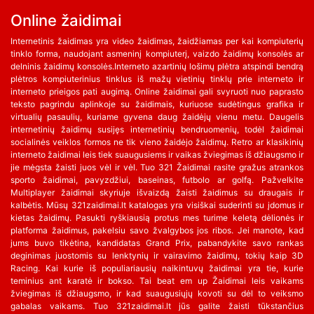
Online žaidimai
Internetinis žaidimas yra video žaidimas, žaidžiamas per kai kompiuterių
tinklo forma, naudojant asmeninį kompiuterį, vaizdo žaidimų konsolės ar
delninis žaidimų konsolės.Interneto azartinių lošimų plėtra atspindi bendrą
plėtros kompiuterinius tinklus iš mažų vietinių tinklų prie interneto ir
interneto prieigos pati augimą. Online žaidimai gali svyruoti nuo paprasto
teksto pagrindu aplinkoje su žaidimais, kuriuose sudėtingus grafika ir
virtualių pasaulių, kuriame gyvena daug žaidėjų vienu metu. Daugelis
internetinių žaidimų susijęs internetinių bendruomenių, todėl žaidimai
socialinės veiklos formos ne tik vieno žaidėjo žaidimų. Retro ar klasikinių
interneto žaidimai leis tiek suaugusiems ir vaikas žviegimas iš džiaugsmo ir
jie mėgsta žaisti juos vėl ir vėl. Tuo 321 Žaidimai rasite gražus atrankos
sporto žaidimai, pavyzdžiui, baseinas, futbolo ar golfą. Pažvelkite
Multiplayer žaidimai skyriuje išvaizdą žaisti žaidimus su draugais ir
kalbėtis. Mūsų 321zaidimai.lt katalogas yra visiškai suderinti su įdomus ir
kietas žaidimų. Pasukti ryškiausią protus mes turime keletą dėlionės ir
platforma žaidimus, pakelsiu savo žvalgybos jos ribos. Jei manote, kad
jums buvo tikėtina, kandidatas Grand Prix, pabandykite savo rankas
deginimas juostomis su lenktynių ir vairavimo žaidimų, tokių kaip 3D
Racing. Kai kurie iš populiariausių naikintuvų žaidimai yra tie, kurie
teminius ant karatė ir bokso. Tai beat em up Žaidimai leis vaikams
žviegimas iš džiaugsmo, ir kad suaugusiųjų kovoti su dėl to veiksmo
gabalas vaikams. Tuo 321zaidimai.lt jūs galite žaisti tūkstančius