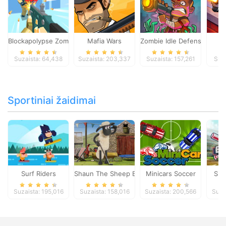
Blockapolypse Zombie Shooter
Mafia Wars
Zombie Idle Defense Onlin
St
Suzaista: 64,438
Suzaista: 203,337
Suzaista: 157,261
Suza
Sportiniai žaidimai
Surf Riders
Shaun The Sheep Baahmy Golf
Minicars Soccer
Sup
Suzaista: 195,016
Suzaista: 158,016
Suzaista: 200,566
Suza