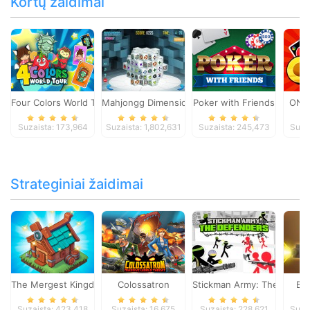
Kortų žaidimai
Four Colors World Tour
Mahjongg Dimensions
Poker with Friends
ONO
Suzaista: 173,964
Suzaista: 1,802,631
Suzaista: 245,473
Suza
Strateginiai žaidimai
The Mergest Kingdom
Colossatron
Stickman Army: The Defen
Bl
Suzaista: 423,418
Suzaista: 16,675
Suzaista: 228,621
Suza