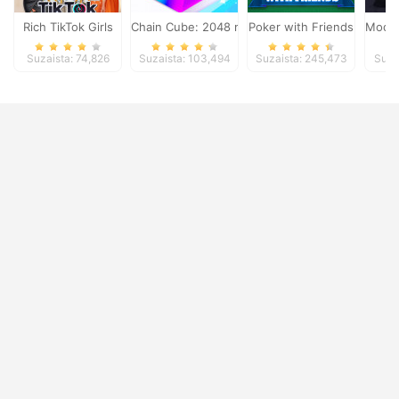
Rich TikTok Girls
Chain Cube: 2048 merge
Poker with Friends
Moder
Suzaista: 74,826
Suzaista: 103,494
Suzaista: 245,473
Suza