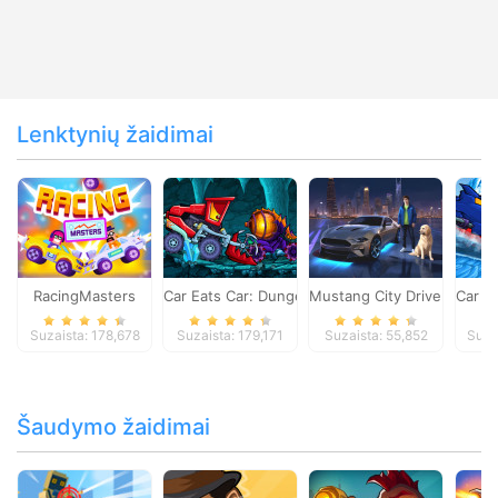
Lenktynių žaidimai
RacingMasters
Car Eats Car: Dungeon Adventure
Mustang City Driver
Car E
Suzaista: 178,678
Suzaista: 179,171
Suzaista: 55,852
Suza
Šaudymo žaidimai