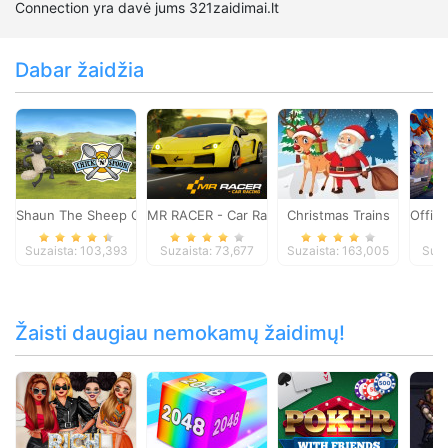
Connection yra davė jums 321zaidimai.lt
Dabar žaidžia
Shaun The Sheep Chick n Spoon
MR RACER - Car Racing
Christmas Trains
Offic
Suzaista: 103,393
Suzaista: 73,677
Suzaista: 163,005
Suza
Žaisti daugiau nemokamų žaidimų!