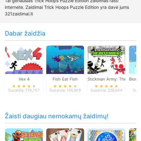
Tai geriausias Trick Hoops Puzzle Edition žaidimas rasti
internete. Zaidimai Trick Hoops Puzzle Edition yra davė jums
321zaidimai.lt
Dabar žaidžia
Vex 4
Fish Eat Fish
Stickman Army: The Defen
Block
Suzaista: 176,707
Suzaista: 156,809
Suzaista: 228,644
Suza
Žaisti daugiau nemokamų žaidimų!