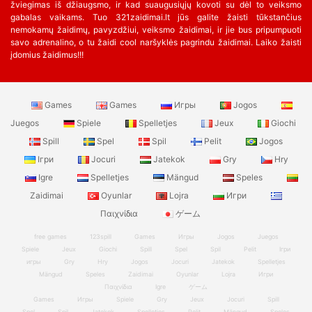
žviegimas iš džiaugsmo, ir kad suaugusiųjų kovoti su dėl to veiksmo
gabalas vaikams. Tuo 321zaidimai.lt jūs galite žaisti tūkstančius
nemokamų žaidimų, pavyzdžiui, veiksmo žaidimai, ir jie bus pripumpuoti
savo adrenalino, o tu žaidi cool naršyklės pagrindu žaidimai. Laiko žaisti
įdomius žaidimus!!!
Games
Games
Игры
Jogos
Juegos
Spiele
Spelletjes
Jeux
Giochi
Spill
Spel
Spil
Pelit
Jogos
Ігри
Jocuri
Jatekok
Gry
Hry
Igre
Spelletjes
Mängud
Speles
Zaidimai
Oyunlar
Lojra
Игри
Παιχνίδια
ゲーム
free games
123spill
Games
Игры
Jogos
Juegos
Spiele
Jeux
Giochi
Spill
Spel
Spil
Pelit
Ігри
игры
Gry
Hry
Jogos
Jocuri
Jatekok
Spelletjes
Mängud
Speles
Zaidimai
Oyunlar
Lojra
Игри
Παιχνίδια
Igre
ゲーム
Games
Игры
Spiele
Gry
Jeux
Jocuri
Spill
Spel
Spil
Jatekok
Spelletjes
Pelit
Mängud
Speles