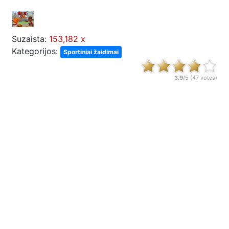
Suzaista:
153,182 x
Kategorijos:
Sportiniai žaidimai
3.9
/5 (
47
votes)