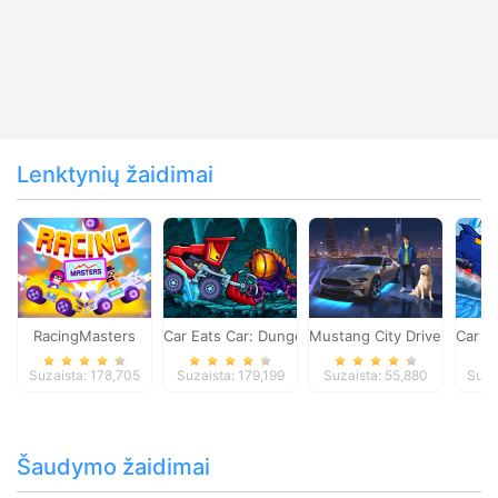
Lenktynių žaidimai
RacingMasters
Car Eats Car: Dungeon Adventure
Mustang City Driver
Car E
Suzaista: 178,705
Suzaista: 179,199
Suzaista: 55,880
Suza
Šaudymo žaidimai