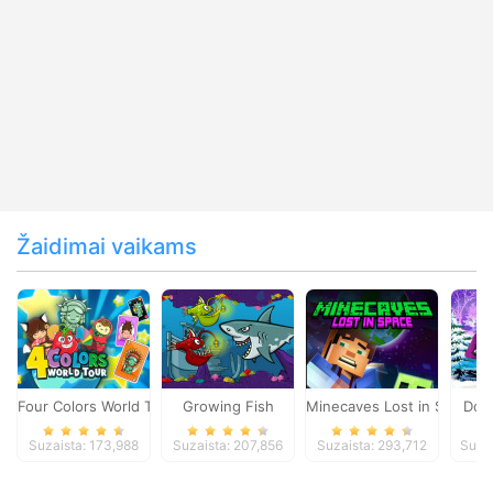
Žaidimai vaikams
Four Colors World Tour
Growing Fish
Minecaves Lost in Space
Dol
Suzaista: 173,988
Suzaista: 207,856
Suzaista: 293,712
Suza