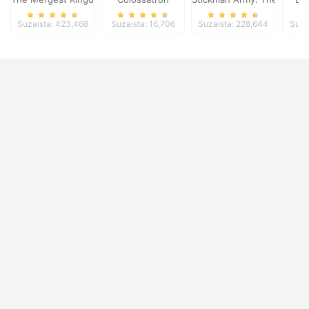
Suzaista: 423,468
Suzaista: 16,706
Suzaista: 228,644
Suza