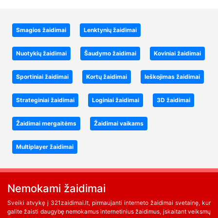
Smagios žaidimai
Lenktynių žaidimai
Nuotykių žaidimai
Šaudymo žaidimai
Koviniai žaidimai
Sportiniai žaidimai
Kortų žaidimai
Ieškojimas žaidimai
Strateginiai žaidimai
Loginiai žaidimai
3D žaidimai
Žaidimai mergaitėms
Žaidimai vaikams
Multiplayer žaidimai
Nemokami žaidimai
Sveiki atvykę į 321zaidimai.lt, pirmaujanti interneto žaidimai svetainę, kur
galite žaisti daugybę nemokamus internetinius žaidimus, įskaitant veiksmų