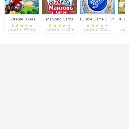
Extreme Bikers
Mahjong Cards
Bubble Game 3: Christmas 
Tri To
Suzaista: 163,226
Suzaista: 577,219
Suzaista: 125,185
Suzai