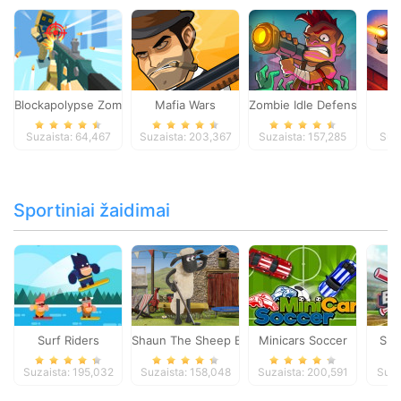
Blockapolypse Zombie Shooter
Mafia Wars
Zombie Idle Defense Onlin
St
Suzaista: 64,467
Suzaista: 203,367
Suzaista: 157,285
Suza
Sportiniai žaidimai
Surf Riders
Shaun The Sheep Baahmy Golf
Minicars Soccer
Sup
Suzaista: 195,032
Suzaista: 158,048
Suzaista: 200,591
Suza