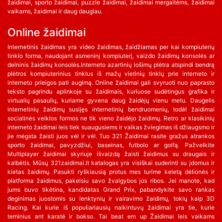
žaidimai, sporto žaidimai, puzzle žaidimai, žaidimai mergaitėms, žaidimai
vaikams, žaidimai ir daug daugiau.
Online žaidimai
Internetinis žaidimas yra video žaidimas, žaidžiamas per kai kompiuterių
tinklo forma, naudojant asmeninį kompiuterį, vaizdo žaidimų konsolės ar
delninis žaidimų konsolės.Interneto azartinių lošimų plėtra atspindi bendrą
plėtros kompiuterinius tinklus iš mažų vietinių tinklų prie interneto ir
interneto prieigos pati augimą. Online žaidimai gali svyruoti nuo paprasto
teksto pagrindu aplinkoje su žaidimais, kuriuose sudėtingus grafika ir
virtualių pasaulių, kuriame gyvena daug žaidėjų vienu metu. Daugelis
internetinių žaidimų susijęs internetinių bendruomenių, todėl žaidimai
socialinės veiklos formos ne tik vieno žaidėjo žaidimų. Retro ar klasikinių
interneto žaidimai leis tiek suaugusiems ir vaikas žviegimas iš džiaugsmo ir
jie mėgsta žaisti juos vėl ir vėl. Tuo 321 Žaidimai rasite gražus atrankos
sporto žaidimai, pavyzdžiui, baseinas, futbolo ar golfą. Pažvelkite
Multiplayer žaidimai skyriuje išvaizdą žaisti žaidimus su draugais ir
kalbėtis. Mūsų 321zaidimai.lt katalogas yra visiškai suderinti su įdomus ir
kietas žaidimų. Pasukti ryškiausią protus mes turime keletą dėlionės ir
platforma žaidimus, pakelsiu savo žvalgybos jos ribos. Jei manote, kad
jums buvo tikėtina, kandidatas Grand Prix, pabandykite savo rankas
deginimas juostomis su lenktynių ir vairavimo žaidimų, tokių kaip 3D
Racing. Kai kurie iš populiariausių naikintuvų žaidimai yra tie, kurie
teminius ant karatė ir bokso. Tai beat em up Žaidimai leis vaikams