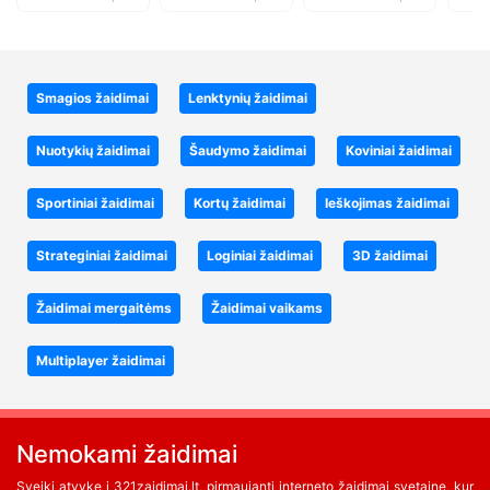
Smagios žaidimai
Lenktynių žaidimai
Nuotykių žaidimai
Šaudymo žaidimai
Koviniai žaidimai
Sportiniai žaidimai
Kortų žaidimai
Ieškojimas žaidimai
Strateginiai žaidimai
Loginiai žaidimai
3D žaidimai
Žaidimai mergaitėms
Žaidimai vaikams
Multiplayer žaidimai
Nemokami žaidimai
Sveiki atvykę į 321zaidimai.lt, pirmaujanti interneto žaidimai svetainę, kur