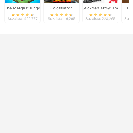
The Mergest Kingdom
Colossatron
Stickman Army: The Defen
Bl
Suzaista: 422,777
Suzaista: 16,295
Suzaista: 228,265
Suza