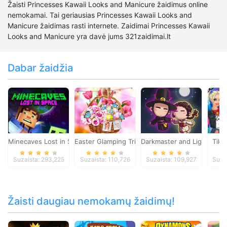
Žaisti Princesses Kawaii Looks and Manicure žaidimus online
nemokamai. Tai geriausias Princesses Kawaii Looks and
Manicure žaidimas rasti internete. Zaidimai Princesses Kawaii
Looks and Manicure yra davė jums 321zaidimai.lt
Dabar žaidžia
Minecaves Lost in Space
Easter Glamping Trip
Darkmaster and Lightmaid
Tik 
Suzaista: 293,225
Suzaista: 110,726
Suzaista: 109,927
Suza
Žaisti daugiau nemokamų žaidimų!