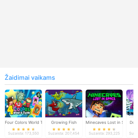
Žaidimai vaikams
Four Colors World Tour
Growing Fish
Minecaves Lost in Space
Dol
Suzaista: 173,550
Suzaista: 207,454
Suzaista: 293,225
Suza