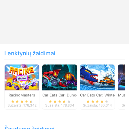
Lenktynių žaidimai
RacingMasters
Car Eats Car: Dungeon Adventure
Car Eats Car: Winter Adve
Musta
Suzaista: 178,342
Suzaista: 178,834
Suzaista: 180,314
Suza