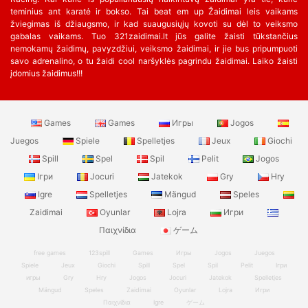
teminius ant karatė ir bokso. Tai beat em up Žaidimai leis vaikams
žviegimas iš džiaugsmo, ir kad suaugusiųjų kovoti su dėl to veiksmo
gabalas vaikams. Tuo 321zaidimai.lt jūs galite žaisti tūkstančius
nemokamų žaidimų, pavyzdžiui, veiksmo žaidimai, ir jie bus pripumpuoti
savo adrenalino, o tu žaidi cool naršyklės pagrindu žaidimai. Laiko žaisti
įdomius žaidimus!!!
Games
Games
Игры
Jogos
Juegos
Spiele
Spelletjes
Jeux
Giochi
Spill
Spel
Spil
Pelit
Jogos
Ігри
Jocuri
Jatekok
Gry
Hry
Igre
Spelletjes
Mängud
Speles
Zaidimai
Oyunlar
Lojra
Игри
Παιχνίδια
ゲーム
free games
123spill
Games
Игры
Jogos
Juegos
Spiele
Jeux
Giochi
Spill
Spel
Spil
Pelit
Ігри
игры
Gry
Hry
Jogos
Jocuri
Jatekok
Spelletjes
Mängud
Speles
Zaidimai
Oyunlar
Lojra
Игри
Παιχνίδια
Igre
ゲーム