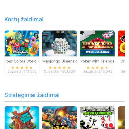
Kortų žaidimai
Four Colors World Tour
Mahjongg Dimensions
Poker with Friends
ONO
Suzaista: 173,550
Suzaista: 1,801,550
Suzaista: 245,042
Suza
Strateginiai žaidimai