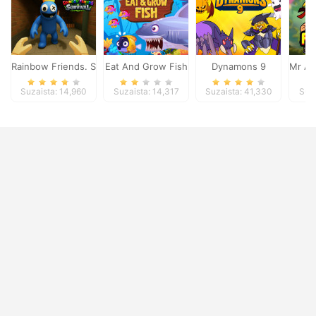
Rainbow Friends. Survival
Eat And Grow Fish
Dynamons 9
Mr Au
Suzaista: 14,960
Suzaista: 14,317
Suzaista: 41,330
Suza