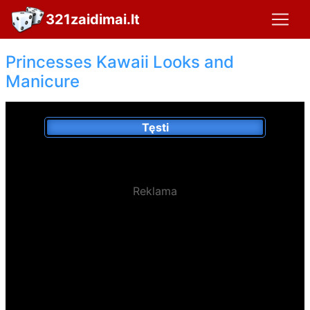
321zaidimai.lt
Princesses Kawaii Looks and
Manicure