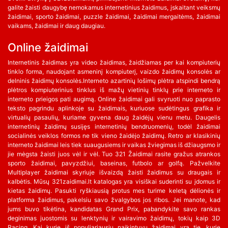
galite žaisti daugybę nemokamus internetinius žaidimus, įskaitant veiksmų
žaidimai, sporto žaidimai, puzzle žaidimai, žaidimai mergaitėms, žaidimai
vaikams, žaidimai ir daug daugiau.
Online žaidimai
Internetinis žaidimas yra video žaidimas, žaidžiamas per kai kompiuterių
tinklo forma, naudojant asmeninį kompiuterį, vaizdo žaidimų konsolės ar
delninis žaidimų konsolės.Interneto azartinių lošimų plėtra atspindi bendrą
plėtros kompiuterinius tinklus iš mažų vietinių tinklų prie interneto ir
interneto prieigos pati augimą. Online žaidimai gali svyruoti nuo paprasto
teksto pagrindu aplinkoje su žaidimais, kuriuose sudėtingus grafika ir
virtualių pasaulių, kuriame gyvena daug žaidėjų vienu metu. Daugelis
internetinių žaidimų susijęs internetinių bendruomenių, todėl žaidimai
socialinės veiklos formos ne tik vieno žaidėjo žaidimų. Retro ar klasikinių
interneto žaidimai leis tiek suaugusiems ir vaikas žviegimas iš džiaugsmo ir
jie mėgsta žaisti juos vėl ir vėl. Tuo 321 Žaidimai rasite gražus atrankos
sporto žaidimai, pavyzdžiui, baseinas, futbolo ar golfą. Pažvelkite
Multiplayer žaidimai skyriuje išvaizdą žaisti žaidimus su draugais ir
kalbėtis. Mūsų 321zaidimai.lt katalogas yra visiškai suderinti su įdomus ir
kietas žaidimų. Pasukti ryškiausią protus mes turime keletą dėlionės ir
platforma žaidimus, pakelsiu savo žvalgybos jos ribos. Jei manote, kad
jums buvo tikėtina, kandidatas Grand Prix, pabandykite savo rankas
deginimas juostomis su lenktynių ir vairavimo žaidimų, tokių kaip 3D
Racing. Kai kurie iš populiariausių naikintuvų žaidimai yra tie, kurie