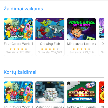
Žaidimai vaikams
Four Colors World Tour
Growing Fish
Minecaves Lost in Space
Dol
Suzaista: 173,807
Suzaista: 207,679
Suzaista: 293,519
Suza
Kortų žaidimai
Four Colors World Tour
Mahjongg Dimensions
Poker with Friends
ONO