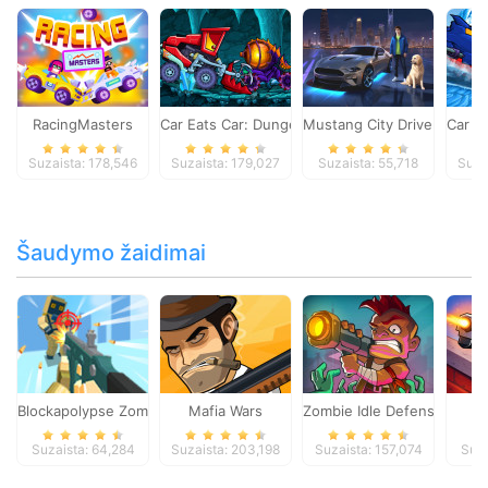
RacingMasters
Car Eats Car: Dungeon Adventure
Mustang City Driver
Car E
Suzaista: 178,546
Suzaista: 179,027
Suzaista: 55,718
Suza
Šaudymo žaidimai
Blockapolypse Zombie Shooter
Mafia Wars
Zombie Idle Defense Onlin
St
Suzaista: 64,284
Suzaista: 203,198
Suzaista: 157,074
Suza