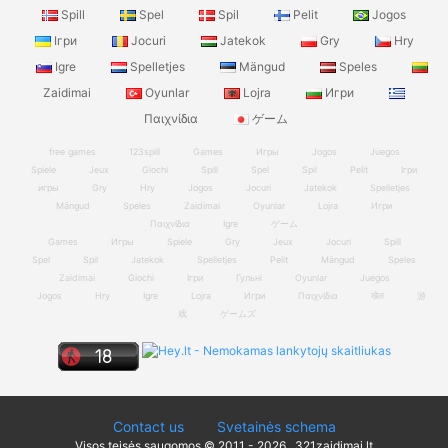
Spill
Spel
Spil
Pelit
Jogos
Ігри
Jocuri
Jatekok
Gry
Hry
Igre
Spelletjes
Mängud
Speles
Zaidimai
Oyunlar
Lojra
Игри
Παιχνίδια
ゲーム
free games
123spill
Games
Игры
Jogos
Juegos
Spiele
Jeux
Giochi
Spill
Spel
Spil
Pelit
Ігри
игры
Gry
Hry
Jogos
Jocuri
Jatekok
Spelletjes
Mängud
Speles
Zaidimai
Oyunlar
Lojra
Игри
Παιχνίδια
Igre
ゲーム
Games
Игры
Spiele
Gry
Jeux
Jocuri
Spill
Spel
Spil
Jatekok
Spelletjes
Pelit
Mängud
Speles
Zaidimai
Giochi
Ігри
Гульні
Oyunlar
Juegos
Jogos
Hry
Igre
Lojra
Игри
Παιχνίδια
खेल
游
戏
ゲームズ
Contact us
Svetainės schema
Visos teisės saugomos © 2011 - 2026 , 321zaidimai.lt