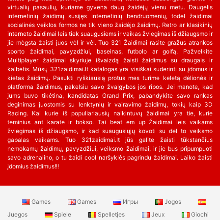
virtualių pasaulių, kuriame gyvena daug žaidėjų vienu metu. Daugelis
internetinių žaidimų susijęs internetinių bendruomenių, todėl žaidimai
socialinės veiklos formos ne tik vieno žaidėjo žaidimų. Retro ar klasikinių
interneto žaidimai leis tiek suaugusiems ir vaikas žviegimas iš džiaugsmo ir
jie mėgsta žaisti juos vėl ir vėl. Tuo 321 Žaidimai rasite gražus atrankos
sporto žaidimai, pavyzdžiui, baseinas, futbolo ar golfą. Pažvelkite
Multiplayer žaidimai skyriuje išvaizdą žaisti žaidimus su draugais ir
kalbėtis. Mūsų 321zaidimai.lt katalogas yra visiškai suderinti su įdomus ir
kietas žaidimų. Pasukti ryškiausią protus mes turime keletą dėlionės ir
platforma žaidimus, pakelsiu savo žvalgybos jos ribos. Jei manote, kad
jums buvo tikėtina, kandidatas Grand Prix, pabandykite savo rankas
deginimas juostomis su lenktynių ir vairavimo žaidimų, tokių kaip 3D
Racing. Kai kurie iš populiariausių naikintuvų žaidimai yra tie, kurie
teminius ant karatė ir bokso. Tai beat em up Žaidimai leis vaikams
žviegimas iš džiaugsmo, ir kad suaugusiųjų kovoti su dėl to veiksmo
gabalas vaikams. Tuo 321zaidimai.lt jūs galite žaisti tūkstančius
nemokamų žaidimų, pavyzdžiui, veiksmo žaidimai, ir jie bus pripumpuoti
savo adrenalino, o tu žaidi cool naršyklės pagrindu žaidimai. Laiko žaisti
įdomius žaidimus!!!
Games
Games
Игры
Jogos
Juegos
Spiele
Spelletjes
Jeux
Giochi