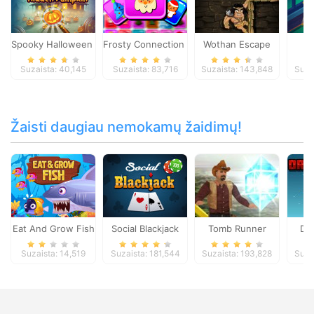
Spooky Halloween Hidden Pumpkin
Frosty Connection Quest
Wothan Escape
P
Suzaista: 40,145
Suzaista: 83,716
Suzaista: 143,848
Suza
Žaisti daugiau nemokamų žaidimų!
Eat And Grow Fish
Social Blackjack
Tomb Runner
Dr
Suzaista: 14,519
Suzaista: 181,544
Suzaista: 193,828
Suza