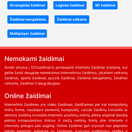
Strateginiai žaidimai
Loginiai žaidimai
3D žaidimai
Žaidimai mergaitėms
Žaidimai vaikams
Multiplayer žaidimai
Nemokami žaidimai
Sveiki atvykę į 321zaidimai.lt, pirmaujanti interneto žaidimai svetainę, kur
galite žaisti daugybę nemokamus internetinius žaidimus, įskaitant veiksmų
žaidimai, sporto žaidimai, puzzle žaidimai, žaidimai mergaitėms, žaidimai
vaikams, žaidimai ir daug daugiau.
Online žaidimai
Internetinis žaidimas yra video žaidimas, žaidžiamas per kai kompiuterių
tinklo forma, naudojant asmeninį kompiuterį, vaizdo žaidimų konsolės ar
delninis žaidimų konsolės.Interneto azartinių lošimų plėtra atspindi bendrą
plėtros kompiuterinius tinklus iš mažų vietinių tinklų prie interneto ir
interneto prieigos pati augimą. Online žaidimai gali svyruoti nuo paprasto
teksto pagrindu aplinkoje su žaidimais, kuriuose sudėtingus grafika ir