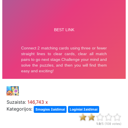
Suzaista:
146,743 x
Kategorijos:
Smagios žaidimai
Loginiai žaidimai
1.9
/5 (
108
votes)