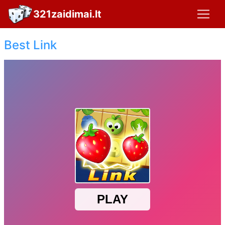
321zaidimai.lt
Best Link