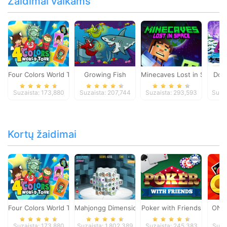
Žaidimai vaikams
Four Colors World Tour
Growing Fish
Minecaves Lost in Space
Dol
Suzaista: 173,880
Suzaista: 207,744
Suzaista: 293,593
Suza
Kortų žaidimai
Four Colors World Tour
Mahjongg Dimensions
Poker with Friends
ONO
Suzaista: 173,880
Suzaista: 1,802,389
Suzaista: 245,383
Suza