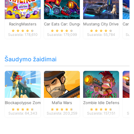
RacingMasters
Car Eats Car: Dungeon Adventure
Mustang City Driver
Car E
Suzaista: 178,610
Suzaista: 179,099
Suzaista: 55,784
Suza
Šaudymo žaidimai
Blockapolypse Zombie Shooter
Mafia Wars
Zombie Idle Defense Onlin
St
Suzaista: 64,343
Suzaista: 203,259
Suzaista: 157,151
Suza