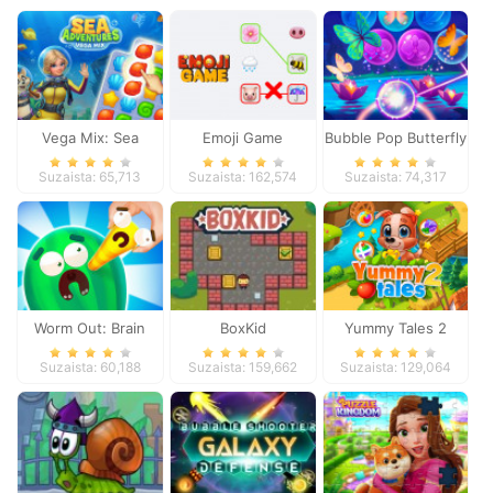
Vega Mix: Sea
Emoji Game
Bubble Pop Butterfly
Adventures
Suzaista: 65,713
Suzaista: 162,574
Suzaista: 74,317
Worm Out: Brain
BoxKid
Yummy Tales 2
Teaser Games
Suzaista: 60,188
Suzaista: 159,662
Suzaista: 129,064