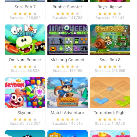
Snail Bob 7
Bubble Shooter
Royal Jigsaw
Galaxy Defense
Suzaista: 239,982
Suzaista: 141,783
Suzaista: 79,441
Om Nom Bounce
Mahjong Connect
Snail Bob 8
Halloween
Suzaista: 85,838
Suzaista: 126,165
Suzaista: 218,659
Skydom
Match Adventure
Totemland: Right
Trick
Suzaista: 252,394
Suzaista: 145,216
Suzaista: 146,126