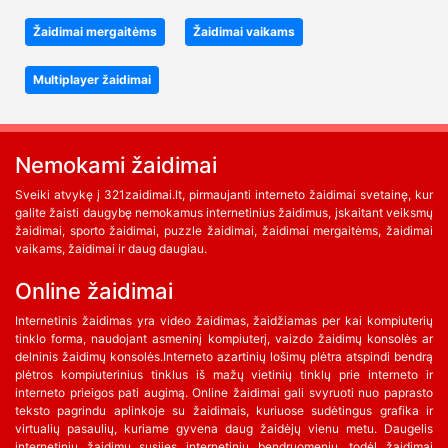
Žaidimai mergaitėms
Žaidimai vaikams
Multiplayer žaidimai
Nemokami žaidimai
Sveiki atvykę į 321zaidimai.lt, pirmaujanti interneto žaidimai svetainę, kur
galite žaisti daugybę nemokamus internetinius žaidimus, įskaitant veiksmų
žaidimai, sporto žaidimai, puzzle žaidimai, žaidimai mergaitėms, žaidimai
vaikams, žaidimai ir daug daugiau.
Online žaidimai
Internetinis žaidimas yra video žaidimas, žaidžiamas per kai kompiuterių
tinklo forma, naudojant asmeninį kompiuterį, vaizdo žaidimų konsolės ar
delninis žaidimų konsolės.Interneto azartinių lošimų plėtra atspindi bendrą
plėtros kompiuterinius tinklus iš mažų vietinių tinklų prie interneto ir
interneto prieigos pati augimą. Online žaidimai gali svyruoti nuo paprasto
teksto pagrindu aplinkoje su žaidimais, kuriuose sudėtingus grafika ir
virtualių pasaulių, kuriame gyvena daug žaidėjų vienu metu. Daugelis
internetinių žaidimų susijęs internetinių bendruomenių, todėl žaidimai