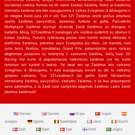
socialinės veiklos formos ne tik vieno žaidėjo žaidimų. Retro ar klasikinių
interneto žaidimai leis tiek suaugusiems ir vaikas žviegimas iš džiaugsmo ir
jie mėgsta žaisti juos vėl ir vėl. Tuo 321 Žaidimai rasite gražus atrankos
sporto žaidimai, pavyzdžiui, baseinas, futbolo ar golfą. Pažvelkite
Multiplayer žaidimai skyriuje išvaizdą žaisti žaidimus su draugais ir
kalbėtis. Mūsų 321zaidimai.lt katalogas yra visiškai suderinti su įdomus ir
kietas žaidimų. Pasukti ryškiausią protus mes turime keletą dėlionės ir
platforma žaidimus, pakelsiu savo žvalgybos jos ribos. Jei manote, kad
jums buvo tikėtina, kandidatas Grand Prix, pabandykite savo rankas
deginimas juostomis su lenktynių ir vairavimo žaidimų, tokių kaip 3D
Racing. Kai kurie iš populiariausių naikintuvų žaidimai yra tie, kurie
teminius ant karatė ir bokso. Tai beat em up Žaidimai leis vaikams
žviegimas iš džiaugsmo, ir kad suaugusiųjų kovoti su dėl to veiksmo
gabalas vaikams. Tuo 321zaidimai.lt jūs galite žaisti tūkstančius
nemokamų žaidimų, pavyzdžiui, veiksmo žaidimai, ir jie bus pripumpuoti
savo adrenalino, o tu žaidi cool naršyklės pagrindu žaidimai. Laiko žaisti
įdomius žaidimus!!!
Games
Games
Игры
Jogos
Juegos
Spiele
Spelletjes
Jeux
Giochi
Spill
Spel
Spil
Pelit
Jogos