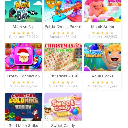
Math vs Bat
Battle Chess: Puzzle
Match Arena
Suzaista: 170,959
Suzaista: 66,104
Suzaista: 237,895
Frosty Connection
Christmas 2019
Aqua Blocks
Quest
Match 3
Suzaista: 83,769
Suzaista: 122,193
Suzaista: 104,544
Gold Mine Strike
Sweet Candy