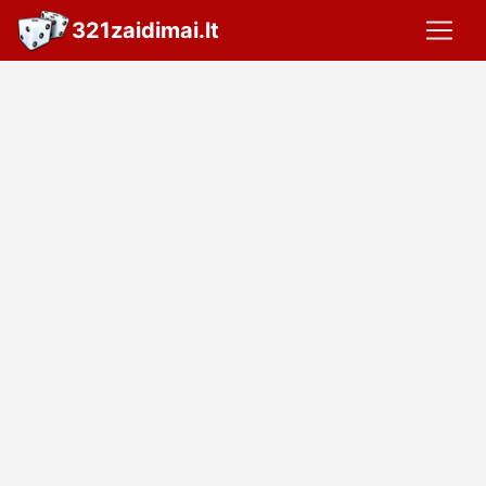
321zaidimai.lt