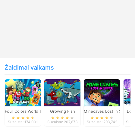
Žaidimai vaikams
Four Colors World Tour
Growing Fish
Minecaves Lost in Space
Dol
Suzaista: 174,001
Suzaista: 207,873
Suzaista: 293,742
Suza