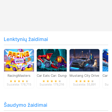
Lenktynių žaidimai
RacingMasters
Car Eats Car: Dungeon Adventure
Mustang City Driver
Car E
Suzaista: 178,715
Suzaista: 179,216
Suzaista: 55,891
Suza
Šaudymo žaidimai