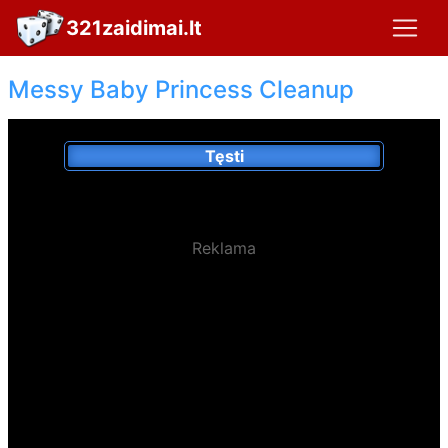
321zaidimai.lt
Messy Baby Princess Cleanup
Tęsti
Reklama