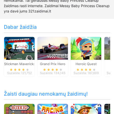
nemokamai. Tai geriausias Messy Baby Princess Cleanup
žaidimas rasti internete. Zaidimai Messy Baby Princess Cleanup
yra davė jums 321zaidimai.lt
Dabar žaidžia
Stickman Maverick: Bad Boys Killer
Grand Prix Hero
Heroic Quest
Suzaista: 121,752
Suzaista: 134,145
Suzaista: 187,609
Suza
Žaisti daugiau nemokamų žaidimų!