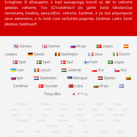
žviegimas iš džiaugsmo, ir kad suaugusiųjų kovoti su dėl to veiksmo
gabalas vaikams. Tuo 321zaidimai.lt jūs galite žaisti tūkstančius
nemokamų žaidimų, pavyzdžiui, veiksmo žaidimai, ir jie bus pripumpuoti
savo adrenalino, o tu žaidi cool naršyklės pagrindu žaidimai. Laiko žaisti
įdomius žaidimus!!!
Games
Games
Игры
Jogos
Juegos
Spiele
Spelletjes
Jeux
Giochi
Spill
Spel
Spil
Pelit
Jogos
Ігри
Jocuri
Jatekok
Gry
Hry
Igre
Spelletjes
Mängud
Speles
Zaidimai
Oyunlar
Lojra
Игри
Παιχνίδια
ゲーム
free games
123spill
Games
Игры
Jogos
Juegos
Spiele
Jeux
Giochi
Spill
Spel
Spil
Pelit
Ігри
игры
Gry
Hry
Jogos
Jocuri
Jatekok
Spelletjes
Mängud
Speles
Zaidimai
Oyunlar
Lojra
Игри
Παιχνίδια
Igre
ゲーム
Games
Игры
Spiele
Gry
Jeux
Jocuri
Spill
Spel
Spil
Jatekok
Spelletjes
Pelit
Mängud
Speles