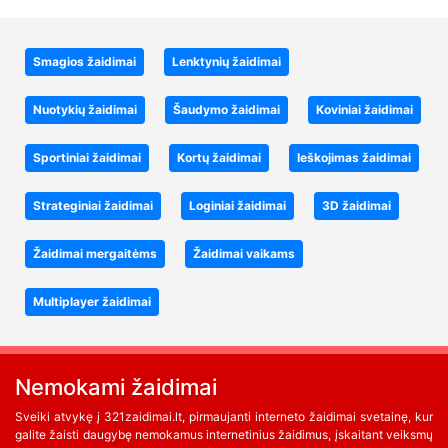
Smagios žaidimai
Lenktynių žaidimai
Nuotykių žaidimai
Šaudymo žaidimai
Koviniai žaidimai
Sportiniai žaidimai
Kortų žaidimai
Ieškojimas žaidimai
Strateginiai žaidimai
Loginiai žaidimai
3D žaidimai
Žaidimai mergaitėms
Žaidimai vaikams
Multiplayer žaidimai
Nemokami žaidimai
Sveiki atvykę į 321zaidimai.lt, pirmaujanti interneto žaidimai svetainę, kur
galite žaisti daugybę nemokamus internetinius žaidimus, įskaitant veiksmų