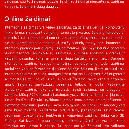
žaidimai, sporto žaidimai, puzzle žaidimai, žaidimai mergaitėms, žaidimai
vaikams, žaidimai ir daug daugiau.
Online žaidimai
Internetinis žaidimas yra video žaidimas, žaidžiamas per kai kompiuterių
tinklo forma, naudojant asmeninį kompiuterį, vaizdo žaidimų konsolės ar
delninis žaidimų konsolės.Interneto azartinių lošimų plėtra atspindi bendrą
plėtros kompiuterinius tinklus iš mažų vietinių tinklų prie interneto ir
interneto prieigos pati augimą. Online žaidimai gali svyruoti nuo paprasto
teksto pagrindu aplinkoje su žaidimais, kuriuose sudėtingus grafika ir
virtualių pasaulių, kuriame gyvena daug žaidėjų vienu metu. Daugelis
internetinių žaidimų susijęs internetinių bendruomenių, todėl žaidimai
socialinės veiklos formos ne tik vieno žaidėjo žaidimų. Retro ar klasikinių
interneto žaidimai leis tiek suaugusiems ir vaikas žviegimas iš džiaugsmo ir
jie mėgsta žaisti juos vėl ir vėl. Tuo 321 Žaidimai rasite gražus atrankos
sporto žaidimai, pavyzdžiui, baseinas, futbolo ar golfą. Pažvelkite
Multiplayer žaidimai skyriuje išvaizdą žaisti žaidimus su draugais ir
kalbėtis. Mūsų 321zaidimai.lt katalogas yra visiškai suderinti su įdomus ir
kietas žaidimų. Pasukti ryškiausią protus mes turime keletą dėlionės ir
platforma žaidimus, pakelsiu savo žvalgybos jos ribos. Jei manote, kad
jums buvo tikėtina, kandidatas Grand Prix, pabandykite savo rankas
deginimas juostomis su lenktynių ir vairavimo žaidimų, tokių kaip 3D
Racing. Kai kurie iš populiariausių naikintuvų žaidimai yra tie, kurie
teminius ant karatė ir bokso. Tai beat em up Žaidimai leis vaikams