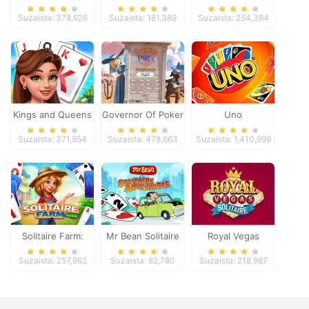
Suzaista: 378,626
Suzaista: 181,389
Suzaista: 254,394
Kings and Queens
Governor Of Poker
Uno
Solitaire Tripeaks
2
Suzaista: 371,954
Suzaista: 478,663
Suzaista: 1,410,999
Solitaire Farm:
Mr Bean Solitaire
Royal Vegas
Seasons
Adventures
Solitaire
Suzaista: 257,962
Suzaista: 82,780
Suzaista: 218,987