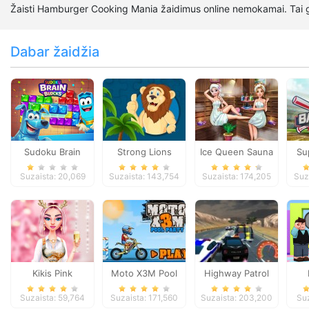
Žaisti Hamburger Cooking Mania žaidimus online nemokamai. Tai g
Dabar žaidžia
Sudoku Brain
Strong Lions
Ice Queen Sauna
Su
Blocks
Jigsaw
Realife
Suzaista: 20,069
Suzaista: 143,754
Suzaista: 174,205
Suz
Kikis Pink
Moto X3M Pool
Highway Patrol
Christmas
Party
Showdown
Suzaista: 59,764
Suzaista: 171,560
Suzaista: 203,200
Suz