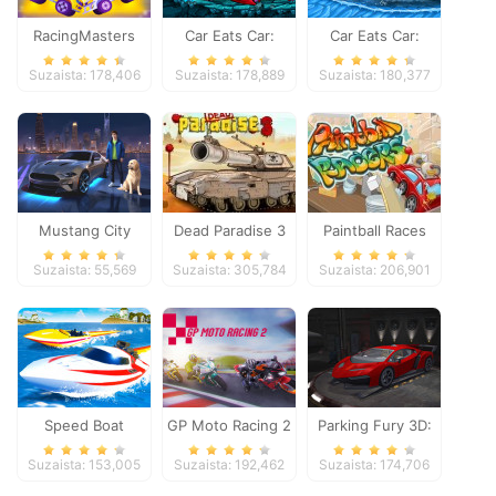
RacingMasters
Car Eats Car:
Car Eats Car:
Dungeon
Winter Adventure
Suzaista: 178,406
Suzaista: 178,889
Suzaista: 180,377
Adventure
Mustang City
Dead Paradise 3
Paintball Races
Driver
Suzaista: 55,569
Suzaista: 305,784
Suzaista: 206,901
Speed Boat
GP Moto Racing 2
Parking Fury 3D:
Extreme Racing
Night Thief
Suzaista: 153,005
Suzaista: 192,462
Suzaista: 174,706