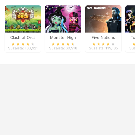
Clash of Orcs
Monster High
Five Nations
T
Spooky Fashion
Suzaista: 183,921
Suzaista: 60,918
Suzaista: 119,185
Suz