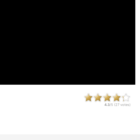
4.3
/5 (
27
votes)