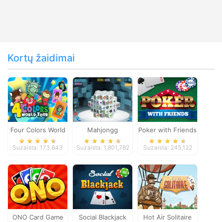
Kortų žaidimai
Four Colors World
Mahjongg
Poker with Friends
Tour
Dimensions
Suzaista: 173,643
Suzaista: 1,801,782
Suzaista: 245,122
ONO Card Game
Social Blackjack
Hot Air Solitaire