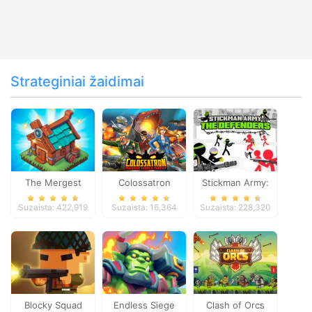
Strateginiai žaidimai
The Mergest
Colossatron
Stickman Army:
Kingdom
The Defenders
Suzaista: 422,919
Suzaista: 16,364
Suzaista: 228,320
Blocky Squad
Endless Siege
Clash of Orcs