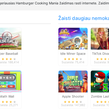
eriausias Hamburger Cooking Mania žaidimas rasti internete. Zaidi
Žaisti daugiau nemok
per Baseball
Idle Miner Space
TikTok Div
Rush
School Pl
aista: 188,414
Suzaista: 75,414
Suzaista: 
Skirt L
Math Wall
Apple Shooter
Zombie Last
Simulator
Remastered
3
aista: 25,271
Suzaista: 147,882
Suzaista: 