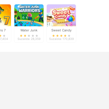
ns 7
Water Junk
Sweet Candy
Warriors
57,404
Suzaista: 28,359
Suzaista: 170,839