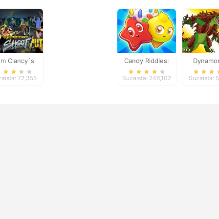
om Clancy`s
Candy Riddles:
Dynamo
Shootout
Free Match 3
aista: 72,355
Suzaista: 246,102
Suzaista: 
Puzzle