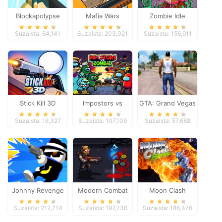
Blockapolypse
Mafia Wars
Zombie Idle
Zombie Shooter
Defense Online
Suzaista: 64,141
Suzaista: 203,021
Suzaista: 156,911
Stick Kill 3D
Impostors vs
GTA: Grand Vegas
Zombies: Survival
Crime
Suzaista: 16,327
Suzaista: 107,109
Suzaista: 57,688
Johnny Revenge
Modern Combat
Moon Clash
Defense
Heroes
Suzaista: 212,714
Suzaista: 197,736
Suzaista: 186,476