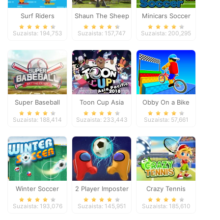
Surf Riders
Shaun The Sheep
Minicars Soccer
Baahmy Golf
Suzaista: 194,753
Suzaista: 157,747
Suzaista: 200,295
Super Baseball
Toon Cup Asia
Obby On a Bike
Pacific 2018
Suzaista: 188,414
Suzaista: 233,443
Suzaista: 57,661
Winter Soccer
2 Player Imposter
Crazy Tennis
Soccer
Suzaista: 193,076
Suzaista: 145,951
Suzaista: 185,610