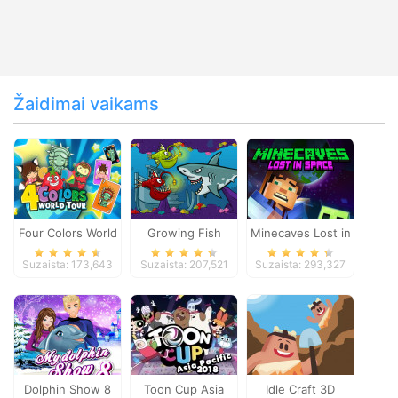
Žaidimai vaikams
Four Colors World
Growing Fish
Minecaves Lost in
Tour
Space
Suzaista: 173,643
Suzaista: 207,521
Suzaista: 293,327
Dolphin Show 8
Toon Cup Asia
Idle Craft 3D