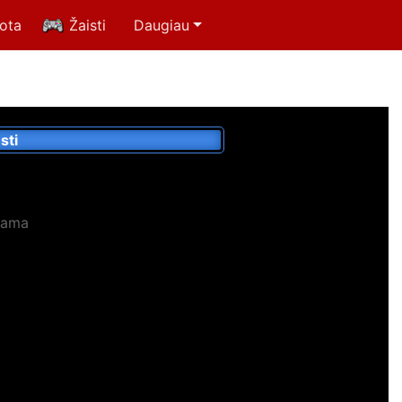
uota
Žaisti
Daugiau
sti
lama