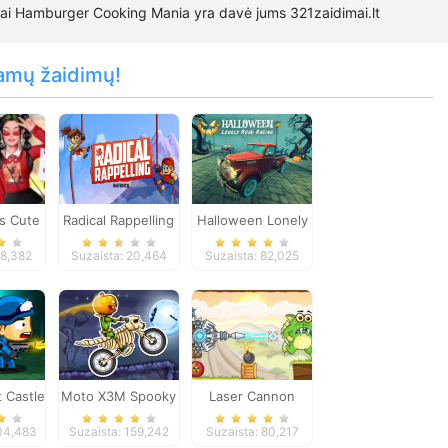
mai Hamburger Cooking Mania yra davė jums 321zaidimai.lt
amų žaidimų!
as Cute
Radical Rappelling
Halloween Lonely
eated
Road Racing
98,382
Suzaista: 20,464
Suzaista: 82,025
ooks
 Castle
Moto X3M Spooky
Laser Cannon
Land
Levels Pack
104,483
Suzaista: 159,242
Suzaista: 80,217