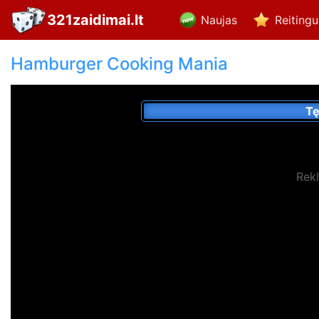
321zaidimai.lt
Naujas
Reiting
Hamburger Cooking Mania
Tę
Rek