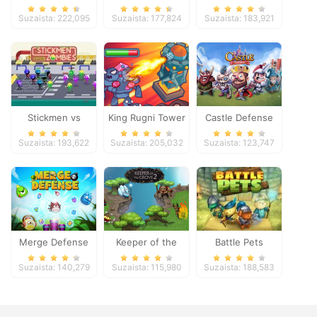
Suzaista: 222,095
Suzaista: 177,824
Suzaista: 183,921
Stickmen vs
King Rugni Tower
Castle Defense
Zombies
Defense
Suzaista: 193,622
Suzaista: 205,032
Suzaista: 123,747
Merge Defense
Keeper of the
Battle Pets
Grove 2
Suzaista: 140,279
Suzaista: 115,980
Suzaista: 188,583