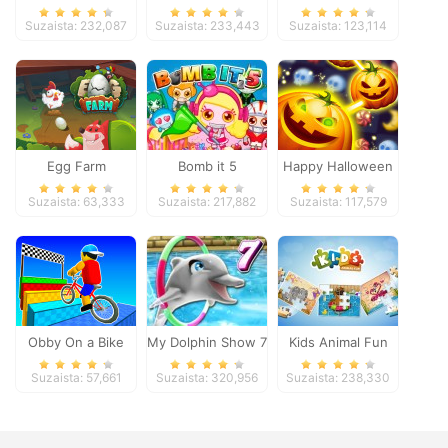
Pacific 2018
Suzaista: 232,087
Suzaista: 233,443
Suzaista: 123,114
Egg Farm
Bomb it 5
Happy Halloween
Suzaista: 63,333
Suzaista: 217,882
Suzaista: 117,579
Obby On a Bike
My Dolphin Show 7
Kids Animal Fun
Suzaista: 57,661
Suzaista: 320,956
Suzaista: 238,330