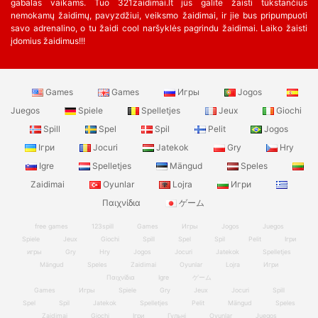
gabalas vaikams. Tuo 321zaidimai.lt jūs galite žaisti tūkstančius
nemokamų žaidimų, pavyzdžiui, veiksmo žaidimai, ir jie bus pripumpuoti
savo adrenalino, o tu žaidi cool naršyklės pagrindu žaidimai. Laiko žaisti
įdomius žaidimus!!!
Games
Games
Игры
Jogos
Juegos
Spiele
Spelletjes
Jeux
Giochi
Spill
Spel
Spil
Pelit
Jogos
Ігри
Jocuri
Jatekok
Gry
Hry
Igre
Spelletjes
Mängud
Speles
Zaidimai
Oyunlar
Lojra
Игри
Παιχνίδια
ゲーム
free games
123spill
Games
Игры
Jogos
Juegos
Spiele
Jeux
Giochi
Spill
Spel
Spil
Pelit
Ігри
игры
Gry
Hry
Jogos
Jocuri
Jatekok
Spelletjes
Mängud
Speles
Zaidimai
Oyunlar
Lojra
Игри
Παιχνίδια
Igre
ゲーム
Games
Игры
Spiele
Gry
Jeux
Jocuri
Spill
Spel
Spil
Jatekok
Spelletjes
Pelit
Mängud
Speles
Zaidimai
Giochi
Ігри
Гульні
Oyunlar
Juegos