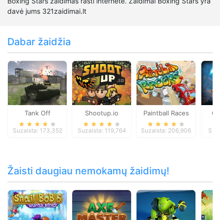
Boxing Stars žaidimas rasti internete. Zaidimai Boxing Stars yra
davė jums 321zaidimai.lt
Dabar žaidžia
Tank Off
Shootup.io
Paintball Races
Cl
Suzaista: 173,352
Suzaista: 119,764
Suzaista: 206,906
Suza
Žaisti daugiau nemokamų žaidimų!