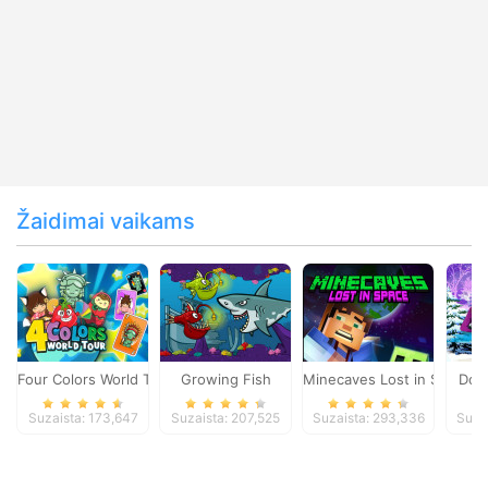
Žaidimai vaikams
Four Colors World Tour
Growing Fish
Minecaves Lost in Space
Dol
Suzaista: 173,647
Suzaista: 207,525
Suzaista: 293,336
Suza