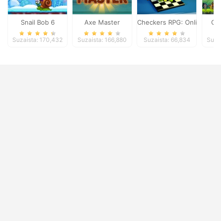
Snail Bob 6
Axe Master
Checkers RPG: Online PvP 
Cla
Suzaista: 170,432
Suzaista: 166,880
Suzaista: 66,834
Suza