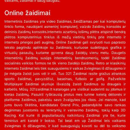
vaikams, žaidimai ir daug daugiau.
Online žaidimai
Internetinis žaidimas yra video žaidimas, žaidžiamas per kai kompiuterių
tinklo forma, naudojant asmeninį kompiuterį, vaizdo žaidimų konsolės ar
delninis žaidimų konsolės.Interneto azartinių lošimų plėtra atspindi bendrą
plėtros kompiuterinius tinklus iš mažų vietinių tinklų prie interneto ir
interneto prieigos pati augimą. Online žaidimai gali svyruoti nuo paprasto
teksto pagrindu aplinkoje su žaidimais, kuriuose sudėtingus grafika ir
virtualių pasaulių, kuriame gyvena daug žaidėjų vienu metu. Daugelis
internetinių žaidimų susijęs internetinių bendruomenių, todėl žaidimai
socialinės veiklos formos ne tik vieno žaidėjo žaidimų. Retro ar klasikinių
interneto žaidimai leis tiek suaugusiems ir vaikas žviegimas iš džiaugsmo ir
jie mėgsta žaisti juos vėl ir vėl. Tuo 321 Žaidimai rasite gražus atrankos
sporto žaidimai, pavyzdžiui, baseinas, futbolo ar golfą. Pažvelkite
Multiplayer žaidimai skyriuje išvaizdą žaisti žaidimus su draugais ir
kalbėtis. Mūsų 321zaidimai.lt katalogas yra visiškai suderinti su įdomus ir
kietas žaidimų. Pasukti ryškiausią protus mes turime keletą dėlionės ir
platforma žaidimus, pakelsiu savo žvalgybos jos ribos. Jei manote, kad
jums buvo tikėtina, kandidatas Grand Prix, pabandykite savo rankas
deginimas juostomis su lenktynių ir vairavimo žaidimų, tokių kaip 3D
Racing. Kai kurie iš populiariausių naikintuvų žaidimai yra tie, kurie
teminius ant karatė ir bokso. Tai beat em up Žaidimai leis vaikams
žviegimas iš džiaugsmo, ir kad suaugusiųjų kovoti su dėl to veiksmo