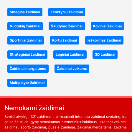
Smagios žaidimai
Lenktynių žaidimai
Nuotykių žaidimai
Šaudymo žaidimai
Koviniai žaidimai
Sportiniai žaidimai
Kortų žaidimai
Ieškojimas žaidimai
Strateginiai žaidimai
Loginiai žaidimai
3D žaidimai
Žaidimai mergaitėms
Žaidimai vaikams
Multiplayer žaidimai
Nemokami žaidimai
Sveiki atvykę į 321zaidimai.lt, pirmaujanti interneto žaidimai svetainę, kur
galite žaisti daugybę nemokamus internetinius žaidimus, įskaitant veiksmų
žaidimai, sporto žaidimai, puzzle žaidimai, žaidimai mergaitėms, žaidimai