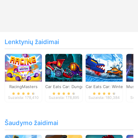
Lenktynių žaidimai
RacingMasters
Car Eats Car: Dungeon Adventure
Car Eats Car: Winter Adve
Musta
Suzaista: 178,410
Suzaista: 178,895
Suzaista: 180,384
Suza
Šaudymo žaidimai