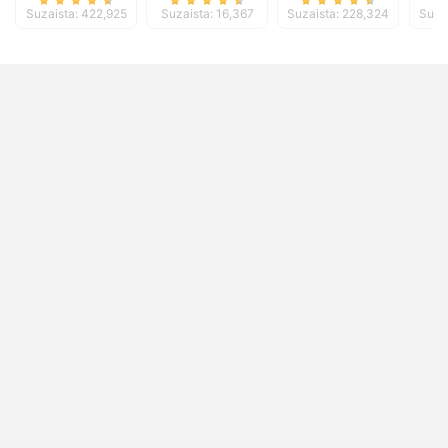
Suzaista: 422,925
Suzaista: 16,367
Suzaista: 228,324
Suza