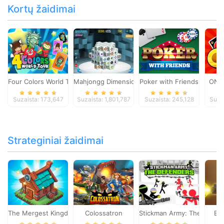
Kortų žaidimai
Four Colors World Tour
Mahjongg Dimensions
Poker with Friends
ONO
Suzaista: 173,647
Suzaista: 1,801,787
Suzaista: 245,128
Suza
Strateginiai žaidimai
The Mergest Kingdom
Colossatron
Stickman Army: The Defen
Bl