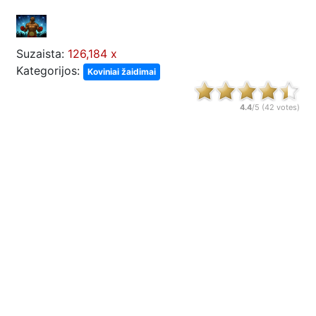
Suzaista:
126,184 x
Kategorijos:
Koviniai žaidimai
4.4
/5 (
42
votes)