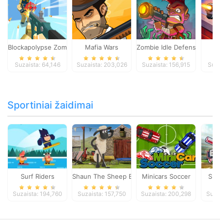
Blockapolypse Zombie Shooter
Mafia Wars
Zombie Idle Defense Onlin
St
Suzaista: 64,146
Suzaista: 203,026
Suzaista: 156,915
Suza
Sportiniai žaidimai
Surf Riders
Shaun The Sheep Baahmy Golf
Minicars Soccer
Sup
Suzaista: 194,760
Suzaista: 157,750
Suzaista: 200,298
Suza